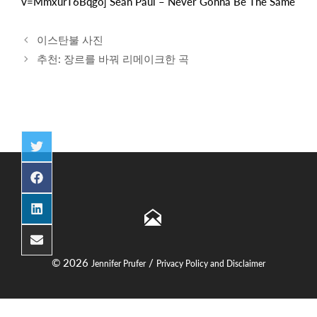
v=MmxurT6Bqgo] Sean Paul – Never Gonna Be The Same
Post
이스탄불 사진
navigation
추천: 장르를 바꿔 리메이크한 곡
Share
on
Twitter
Share
on
Facebook
Share
on
LinkedIn
Share
on
© 2026
/
Jennifer Prufer
Privacy Policy and Disclaimer
Email