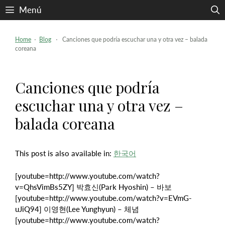
Saltar
Menú
al
contenido
Home
⋅
Blog
⋅ Canciones que podría escuchar una y otra vez – balada
coreana
Canciones que podría
escuchar una y otra vez –
balada coreana
This post is also available in:
한국어
[youtube=http://www.youtube.com/watch?
v=QhsVimBs5ZY] 박효신(Park Hyoshin)
– 바보
[youtube=http://www.youtube.com/watch?v=EVmG-
uJiQ94] 이영현(Lee Yunghyun) – 체념
[youtube=http://www.youtube.com/watch?