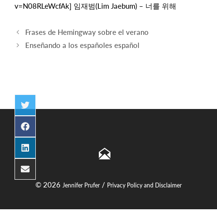
v=N08RLeWcfAk] 임재범(Lim Jaebum) – 너를 위해
Navegación
Frases de Hemingway sobre el verano
de
Enseñando a los españoles español
entradas
Compartir
en
Twitter
Compartir
en
Facebook
Compartir
en
LinkedIn
Compartir
en
© 2026
/
Jennifer Prufer
Privacy Policy and Disclaimer
Email